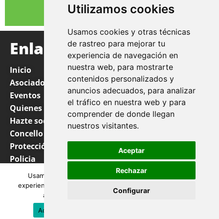
Utilizamos cookies
Usamos cookies y otras técnicas
Enlaces
de rastreo para mejorar tu
experiencia de navegación en
nuestra web, para mostrarte
Inicio
contenidos personalizados y
Asociados
anuncios adecuados, para analizar
Eventos
el tráfico en nuestra web y para
Quienes somos
comprender de donde llegan
Hazte socio
nuestros visitantes.
Concello
Protección Civil
Aceptar
Policia
Rechazar
Punto limpio
Usamos cookies para asegurar que te damos la mejor
experiencia en nuestra web. Si continúas usando este sitio,
Configurar
asumiremos que estás de acuerdo con ello.
Aceptar
Denegar
Política de privacidad
Aviso Legal
Política de Privacidad
Cookies